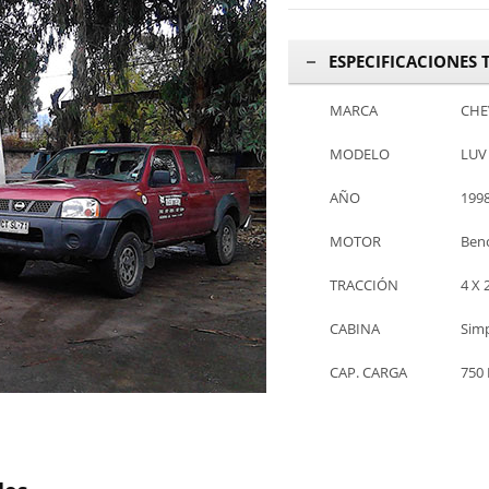
ESPECIFICACIONES 
MARCA
CHE
MODELO
LUV 
AÑO
199
MOTOR
Benc
TRACCIÓN
4 X 
CABINA
Sim
CAP. CARGA
750 