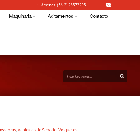
¡Llámenos! (56-2) 28573295
Maquinaria
»
Aditamentos
»
Contacto
avadoras
,
Vehiculos de Servicio
,
Volquetes