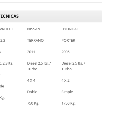
TÉCNICAS
VROLET
NISSAN
HYUNDAI
2.3
TERRANO
PORTER
8
2011
2006
. 2.3 lts.
Diesel 2.5 lts. /
Diesel 2.5 lts. /
Turbo
Turbo
2
4 X 4
4 X 2
ple
Doble
Simple
Kg.
750 Kg.
1750 Kg.