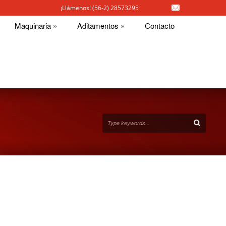
¡Llámenos! (56-2) 28573295
Maquinaria
»
Aditamentos
»
Contacto