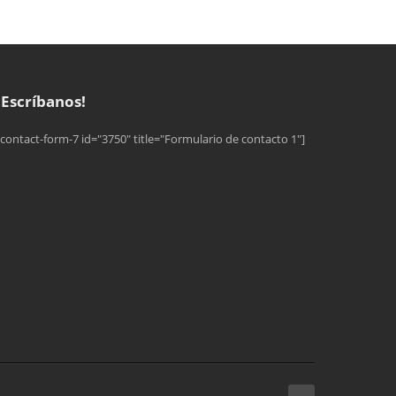
¡Escríbanos!
[contact-form-7 id="3750" title="Formulario de contacto 1"]