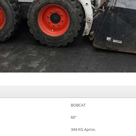
BOBCAT
60″
344 KG Aprox.