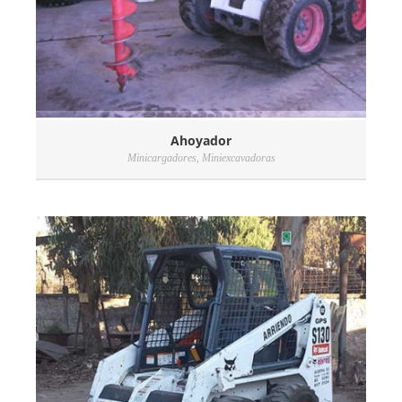
Ahoyador
Minicargadores
,
Miniexcavadoras