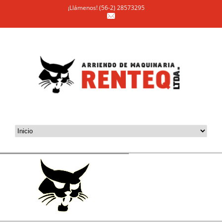
¡Llámenos! (56-2) 28573295
RENTEQ Ltda.
Confiabilidad y Seguridad
Arriendo de Minicargadores, Miniexcavadoras, Retroexcavadoras,
Rodillo Compactador, Dumpers y Aditamentos