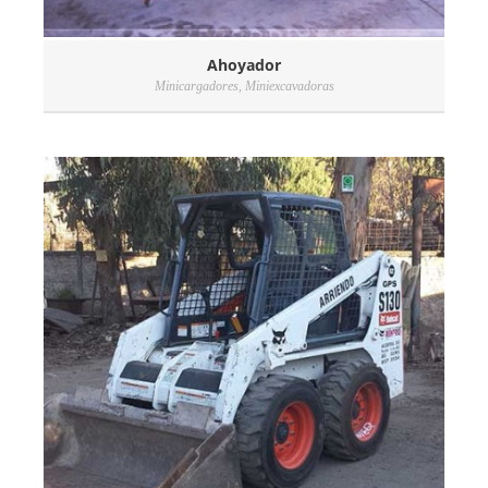
Ahoyador
Minicargadores
,
Miniexcavadoras